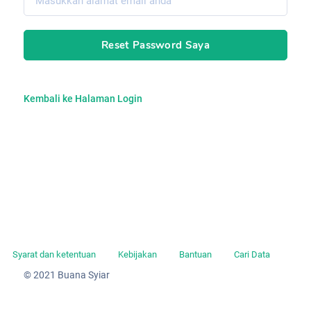
Untuk kemajuan bersama
Reset Password Saya
Mari saling bantu agar semakin maju dan kuat
Kembali ke Halaman Login
Syarat dan ketentuan
Kebijakan
Bantuan
Cari Data
© 2021 Buana Syiar